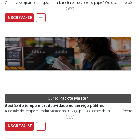
O que fazer quando surge aquela barreira entre você e o papel? Ou quando você
tem ideias, mas nã...
(
2627
)
+
INSCREVA-SE
Curso
Pacote Master
Gestão de tempo e produtividade no serviço público
A gestão do tempo e produtividade no serviço público depende menos de “correr
mais” e mais de decidir melhor: o que...
(
703
)
+
INSCREVA-SE