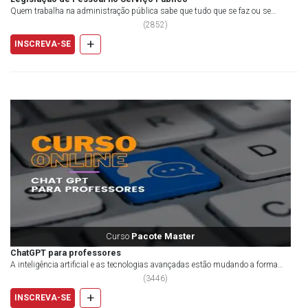
Quem trabalha na administração pública sabe que tudo que se faz ou se
planeja fazer depende de previsão legal. Inc...
(
2852
)
+
INSCREVA-SE
Curso
Pacote Master
ChatGPT para professores
A inteligência artificial e as tecnologias avançadas estão mudando a forma
como pensamos sobre a Educação e esta no...
(
3446
)
+
INSCREVA-SE