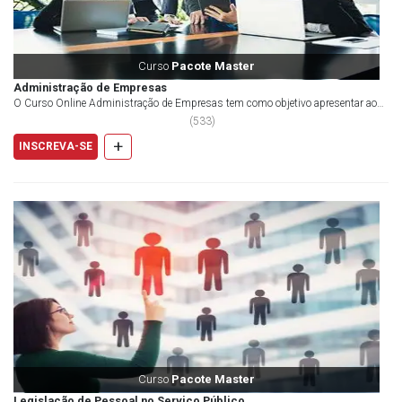
Curso
Pacote Master
Administração de Empresas
O Curso Online Administração de Empresas tem como objetivo apresentar aos
alunos tudo sobre administr...
(
533
)
+
INSCREVA-SE
Curso
Pacote Master
Legislação de Pessoal no Serviço Público