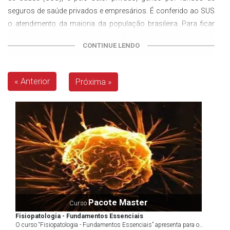
seguros de saúde privados e empresários. É conferido ao SUS
o atendimento da maioria da população brasileira. Para ficar
antenado sobre o funcionamento desse sistema e entender de
CONTINUE LENDO
forma profunda, é recomendado a realização de
cursos online
.
No entanto, para instigar você e motivá-lo a se especializar na
área, vamos tratar sobre o panorama geral da área, oferecer
« Anterior
Próxima »
dicas para se dar bem no mercado de trabalho e muito mais.
Ao final, confira a lista completa dos
cursos na área da saúde
.
O SUS foi criado em 1988 pela Constituição brasileira e é regido
por três princípios básicos: universalidade, integralidade e
equidade. Mas, o que quer dizer cada um destes termos? Bom,
o primeiro, garante que a saúde deve ser direito de todos e dever
do Estado. O princípio da integralidade, afirma que o Estado
também deve garantir o atendimento integral de toda a
população brasileira, com prioridade para as atividades
Pacote Master
Curso
preventivas, sem prejuízo dos serviços assistenciais. Por fim, o
Fisiopatologia - Fundamentos Essenciais
último princípio, da equidade, está relacionado com o
O curso “Fisiopatologia - Fundamentos Essenciais” apresenta para o