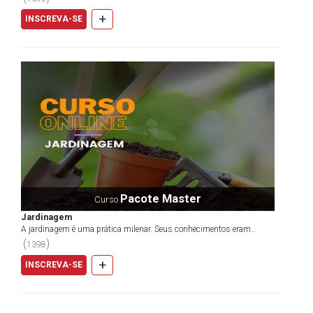
+
INSCREVA-SE
Pacote Master
Curso
Jardinagem
A jardinagem é uma prática milenar. Seus conhecimentos eram
utilizados pelos povos antigos para se fixarem na terra...
(
)
1398
+
INSCREVA-SE