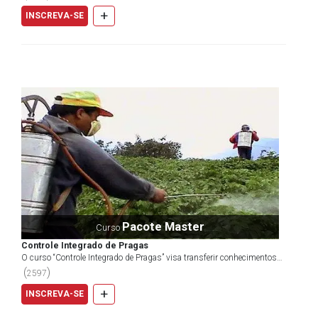
+
INSCREVA-SE
Pacote Master
Curso
Controle Integrado de Pragas
O curso “Controle Integrado de Pragas” visa transferir conhecimentos
para os estudantes e profissionais do setor ag...
(
)
2597
+
INSCREVA-SE