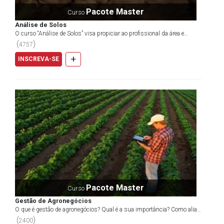
Pacote Master
Curso
Análise de Solos
O curso “Análise de Solos” visa propiciar ao profissional da área e
demais interessados pelo tema, as principais té...
(
)
4757
+
INSCREVA-SE
Pacote Master
Curso
Gestão de Agronegócios
O que é gestão de agronegócios? Qual é a sua importância? Como aliar
o agronegócio à preservação da biodiversidade?...
(
)
2400