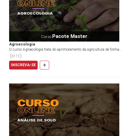
Pacote Master
Curso
Agroecologia
O curso Agroecologia trata do aprimoramento da agricultura de forma
favorável ao meio ambiente utilizando técnicas...
(
)
6112
+
INSCREVA-SE