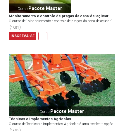
Pacote Master
Curso
Monitoramento e controle de pragas da cana-de-açúcar
O curso de "Monitoramento e controle de pragas da cana-de-açúcar"
apresenta os estudos sobre técnicas para melhor...
(
)
1081
+
INSCREVA-SE
Pacote Master
Curso
Técnicas e Implementos Agrícolas
O curso de Técnicas e Implementos Agrícolas é uma excelente opção
para quem deseja aprimorar seus conhecimentos na...
(
)
1695