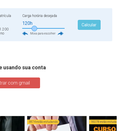
co explicar a nova regulamentação para profissionais que
tituições públicas. Inscreva-se agora e comece seus estudos
trícula
Carga horária desejada
idade.
120h
Calcular
1.200
ano
Mova para escolher
e usando sua conta
rar com gmail
3874 estão estudando
16078 estão estudando