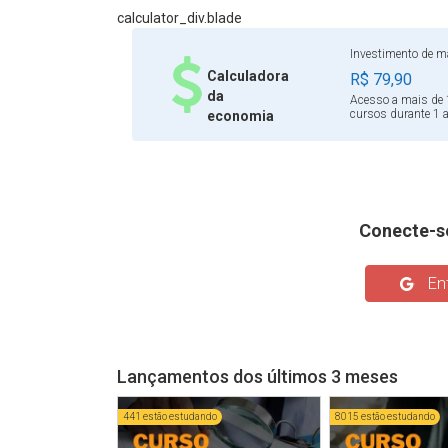
de Dados para o Setor Público, que tem como fo
calculator_div.blade
atuam direta ou indiretamente em empresas e ins
Investimento de ma
neste que é um dos temas mais relevantes da atual
Calculadora
R$ 79,90
da
Acesso a mais de 
cursos durante 1 
economia
Conecte-s
Ent
Lançamentos dos últimos 3 meses
441 estão estudando
8015 estão estudando