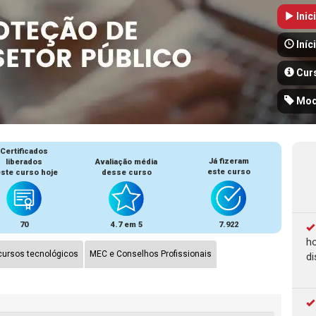
Inic
Iníc
Cur
Mod
Certificados
Já fizeram
liberados
Avaliação média
este curso
ste curso hoje
desse curso
70
4.7 em 5
7.922
ho
ursos tecnológicos
MEC e Conselhos Profissionais
di