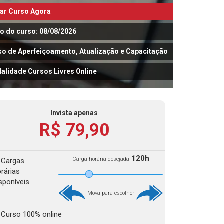
iar Curso Agora
io do curso: 08/08/2026
so de Aperfeiçoamento, Atualização e Capacitação
alidade Cursos Livres Online
Invista apenas
R$ 79,90
120h
Carga horária desejada
Cargas
rárias
sponíveis
Mova para escolher
Curso 100% online