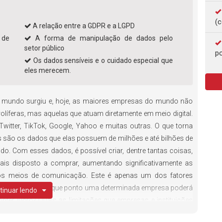
(c
A relação entre a GDPR e a LGPD
 de
A forma de manipulação de dados pelo
setor público
po
Os dados sensíveis e o cuidado especial que
eles merecem.
o mundo surgiu e, hoje, as maiores empresas do mundo não
olíferas, mas aquelas que atuam diretamente em meio digital.
witter, TikTok, Google, Yahoo e muitas outras. O que torna
 são os dados que elas possuem de milhões e até bilhões de
. Com esses dados, é possível criar, dentre tantas coisas,
ais disposto a comprar, aumentando significativamente as
os meios de comunicação. Este é apenas um dos fatores
tituições. Mas até que ponto uma determinada empresa poderá
tinuar lendo
bter lucro? Quais as limitações que empresas e instituições
rios? Isso é tema para o Curso Online Lei Geral de Proteção