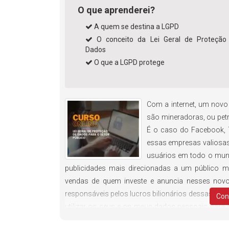
O que aprenderei?
A quem se destina a LGPD
O conceito da Lei Geral de Proteção
Dados
O que a LGPD protege
Com a internet, um nov
são mineradoras, ou petr
É o caso do Facebook, T
essas empresas valiosas
usuários em todo o mundo
publicidades mais direcionadas a um público m
vendas de quem investe e anuncia nesses nov
responsáveis pelos lucros bilionários dessas ins
Con
utilizar os seus e os meus dados pessoais para o
públicas possuem na manipulação de dados de usuá