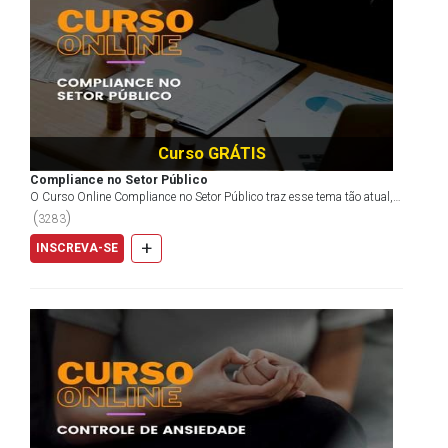
Curso GRÁTIS
Compliance no Setor Público
O Curso Online Compliance no Setor Público traz esse tema tão atual,
mas pouco abordado — ainda — no âmbito da Admi...
(
)
3283
+
INSCREVA-SE