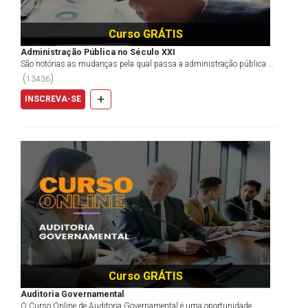
Curso GRÁTIS
Administração Pública no Século XXI
São notórias as mudanças pela qual passa a administração pública.
Questionar, refletir e conhecer essas transformaç...
(
)
13436
+
INSCREVA-SE
Curso GRÁTIS
Auditoria Governamental
O Curso Online de Auditoria Governamental é uma oportunidade