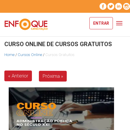
ENTRAR
Toggl
navig
CURSO ONLINE DE CURSOS GRATUITOS
Home
/
Cursos Online
/
Cursos Gratuitos
« Anterior
Próxima »