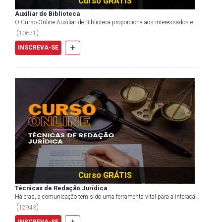
Curso GRÁTIS
Auxiliar de Biblioteca
O Curso Online Auxiliar de Biblioteca proporciona aos interessados e
ingressantes o conhecimento acerca da atuação...
(
)
10671
+
INSCREVA-SE
Curso GRÁTIS
Técnicas de Redação Jurídica
Há eras, a comunicação tem sido uma ferramenta vital para a interação
humana na sociedade. Originalmente utilizada...
(
)
12943
INSCREVA-SE