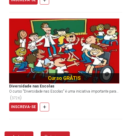
+
Curso GRÁTIS
Diversidade nas Escolas
O curso "Diversidade nas Escolas" é uma iniciativa importante para
promover a inclusão e a igualdade nas instituiçõ...
(
)
3726
+
INSCREVA-SE