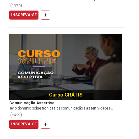
imperdível para fortalecer seu conhecimento teórico em...
(
)
1970
+
INSCREVA-SE
Curso GRÁTIS
Comunicação Assertiva
Ter o domínio sobre técnicas de comunicação e assertividade é
essencial para fechar negócios, expor ideias embasada...
(
)
6499
+
INSCREVA-SE