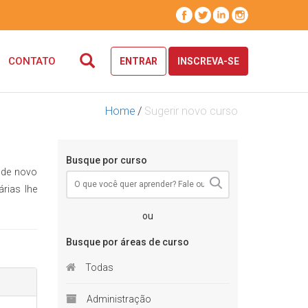
CONTATO
ENTRAR
INSCREVA-SE
Home
/
Sugerir novo curso
Busque por curso
 de novo
rias lhe
ou
Busque por áreas de curso
Todas
Administração