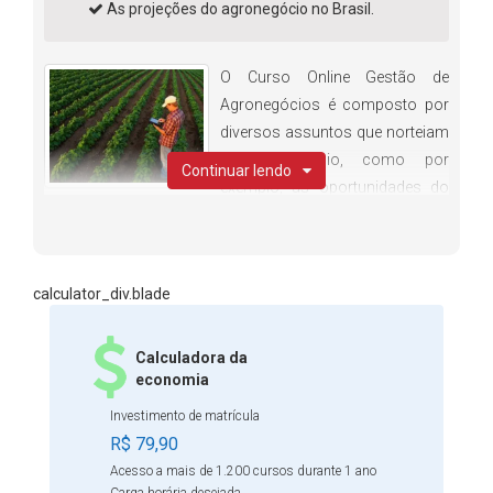
As projeções do agronegócio no Brasil.
O Curso Online Gestão de
Agronegócios é composto por
diversos assuntos que norteiam
o agronegócio, como por
Continuar lendo
exemplo, as oportunidades do
agronegócio brasileiro, cadeias produtivas entre muitos
outros. Tem como finalidade a gestão de cadeias
produtivas, a elaboração de projetos agrícolas, a
calculator_div.blade
implantação, operação e melhoria de sistemas das
cadeias produtivas agrícolas e agroindustriais, os
sistemas integrados de bens e serviços agrícolas,
Calculadora da
envolvendo recursos humanos, recursos financeiros e
economia
materiais, tecnologia, informação e insumos agrícolas e
Investimento de matrícula
agroenergia. Faça sua matrícula e tenha acesso a um
R$ 79,90
material diverso e de fácil compreensão sobre o assunto.
Acesso a mais de 1.200 cursos durante 1 ano