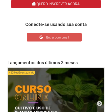
QUERO INSCREVER AGORA
Conecte-se usando sua conta
Entrar com gmail
Lançamentos dos últimos 3 meses
4228 estão estudando
1695