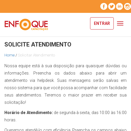
ENTRAR
Toggl
navig
SOLICITE ATENDIMENTO
Home
/
Solicitar Atendimento
Nossa equipe está à sua disposição para quaisquer dúvidas ou
informações. Preencha os dados abaixo para abrir um
atendimento via helpdesk. Suas mensagens serão salvas em
nosso sistema para que você possa acompanhar com facilidade
seus atendimentos. Teremos o maior prazer em receber sua
solicitação!
Horário de Atendimento:
de segunda à sexta, das 10:00 às 16:00
horas.
Queremos atendê-lo com eficiência. Preencha os campos abaixo