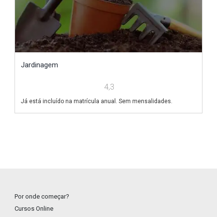
Jardinagem
P
4,3
Já está incluído na matrícula anual. Sem mensalidades.
Já
Por onde começar?
Cursos Online