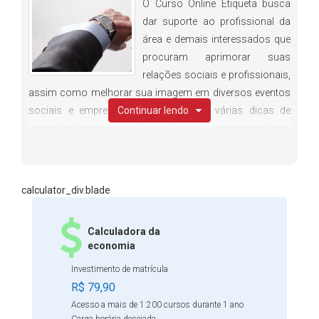
O Curso Online Etiqueta busca
dar suporte ao profissional da
área e demais interessados que
procuram aprimorar suas
relações sociais e profissionais,
assim como melhorar sua imagem em diversos eventos
sociais e empresariais, apresentando várias dicas de
Continuar lendo
convivência, comportamento, etiqueta e bom
relacionamento. Além disso, o conteúdo apresenta
noções de como se portar, falar, autoconfiança,
desenvoltura e naturalidade em qualquer situação da vida,
calculator_div.blade
evitando a perda de oportunidades pelo desconhecimento
de regras básicas de conduta. Faça sua matrícula e tenha
Calculadora da
acesso a um material diverso e de fácil compreensão
economia
sobre o assunto.
Investimento de matrícula
R$ 79,90
Acesso a mais de 1.200 cursos durante 1 ano