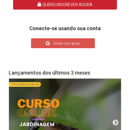
QUERO INSCREVER AGORA
Conecte-se usando sua conta
Entrar com gmail
Lançamentos dos últimos 3 meses
1393 estão estudando
297 