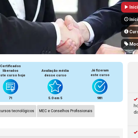
Inic
Iníc
Cur
Mod
Certificados
Já fizeram
liberados
Avaliação média
este curso
ste curso hoje
desse curso
71
5.0 em 5
981
ho
ursos tecnológicos
MEC e Conselhos Profissionais
di