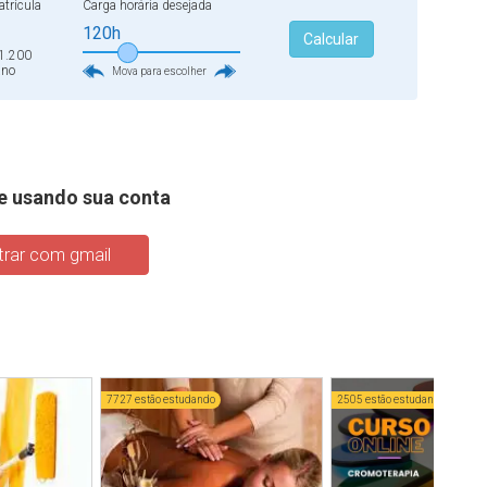
trícula
Carga horária desejada
120h
Calcular
1.200
ano
Mova para escolher
e usando sua conta
rar com gmail
7727 estão estudando
2505 estão estudando