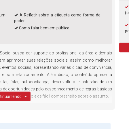
(c
num
A Refletir sobre a etiqueta como forma de
poder
Como falar bem em público.
po
 Social busca dar suporte ao profissional da área e demais
ram aprimorar suas relações sociais, assim como melhorar
eventos sociais, apresentando várias dicas de convivência,
a e bom relacionamento. Além disso, o conteúdo apresenta
ar, falar, autoconfiança, desenvoltura e naturalidade em
rda de oportunidades pelo desconhecimento de regras básicas
m material diverso e de fácil compreensão sobre o assunto.
tinuar lendo