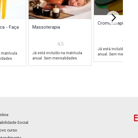
Cromoterapia
ca - Faça
Massoterapia
4,9
4,5
Já está incluído na mat
Já está incluído na matrícula
 matrícula
anual. Sem mensalidad
anual. Sem mensalidades.
idades.
nline
bilidade Social
novo curso
 atendimento