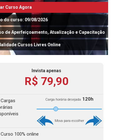
iar Curso Agora
io do curso: 09/08/2026
so de Aperfeiçoamento, Atualização e Capacitação
alidade Cursos Livres Online
Invista apenas
R$ 79,90
120h
Carga horária desejada
Cargas
rárias
sponíveis
Mova para escolher
Curso 100% online