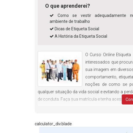
O que aprenderei?
Como se vestir adequadamente 
ambiente de trabalho
Dicas de Etiqueta Social
A História da Etiqueta Social
O Curso Online Etiqueta
interessados que procu
sua imagem em diversos 
comportamento, etiquet
noções de como se port
qualquer situação da vida social e evitando a pe
de conduta. Faça sua matrícula e tenha acesso a u
Con
calculator_div.blade