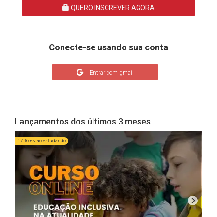
QUERO INSCREVER AGORA
Conecte-se usando sua conta
Entrar com gmail
Lançamentos dos últimos 3 meses
1746 estão estudando
2209