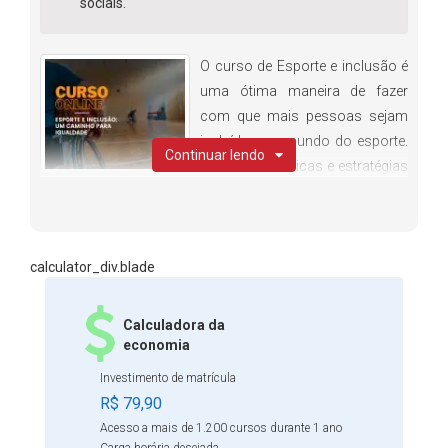
sociais.
O curso de Esporte e inclusão é
uma ótima maneira de fazer
com que mais pessoas sejam
incluídas no mundo do esporte.
Continuar lendo
Ele ensina técnicas e estratégias
para que as pessoas possam praticar o esporte de forma
mais segura e inclusiva. Além disso, o curso também dá
dicas sobre como organizar eventos esportivos
inclusivos, para que todos possam participar e se divertir.
calculator_div.blade
Será abordado neste curso, como o esporte promove a
inclusão social, como ele é um direito de todos e como
Calculadora da
ele pode contribuir para uma sociedade mais justa e
economia
igualitária.
Investimento de matrícula
R$ 79,90
Acesso a mais de 1.200 cursos durante 1 ano